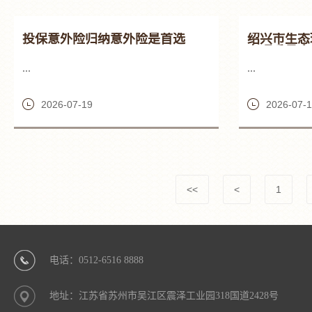
投保意外险归纳意外险是首选
绍兴市生态
办理委员会
致针纺有限
...
...
“零土地”
件作出批阅
2026-07-19
2026-07-
<<
<
1
电话：0512-6516 8888
地址：江苏省苏州市吴江区震泽工业园318国道2428号